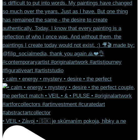
• calm • energy • mystery • desire • the perfect
• VEIL • Závoj • 🇸🇰 je skúmaním pokoja, hĺbky a ne