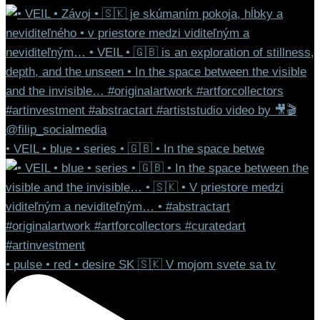
• VEIL • blue • series • 🇬🇧 • In the space betwe
• pulse • red • desire SK 🇸🇰 V mojom svete sa tv