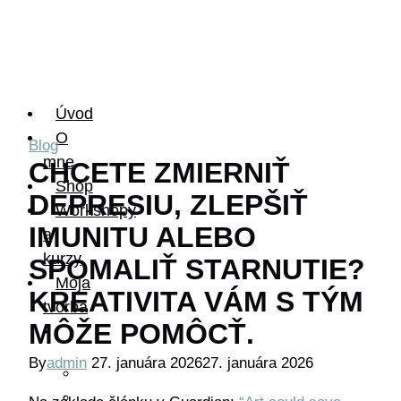
Úvod
O
Blog
mne
CHCETE ZMIERNIŤ
Shop
DEPRESIU, ZLEPŠIŤ
Workshopy
IMUNITU ALEBO
a
kurzy
SPOMALIŤ STARNUTIE?
Moja
KREATIVITA VÁM S TÝM
tvorba
MÔŽE POMÔCŤ.
By
admin
27. januára 2026
27. januára 2026
Umenie
Móda