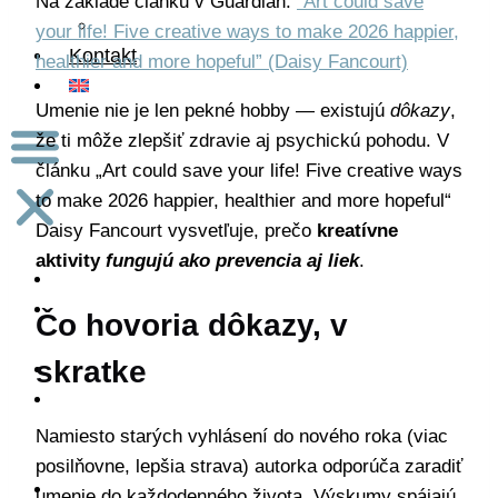
Na základe článku v Guardian:
“Art could save
Dizajn
your life! Five creative ways to make 2026 happier,
Kontakt
healthier and more hopeful” (Daisy Fancourt)
Umenie nie je len pekné hobby — existujú
dôkazy
,
že ti môže zlepšiť zdravie aj psychickú pohodu. V
článku „Art could save your life! Five creative ways
to make 2026 happier, healthier and more hopeful“
Daisy Fancourt vysvetľuje, prečo
kreatívne
aktivity
fungujú ako prevencia aj liek
.
Úvod
O
Čo hovoria dôkazy, v
mne
skratke
Shop
Workshopy
a
Namiesto starých vyhlásení do nového roka (viac
kurzy
posilňovne, lepšia strava) autorka odporúča zaradiť
Moja
umenie do každodenného života. Výskumy spájajú