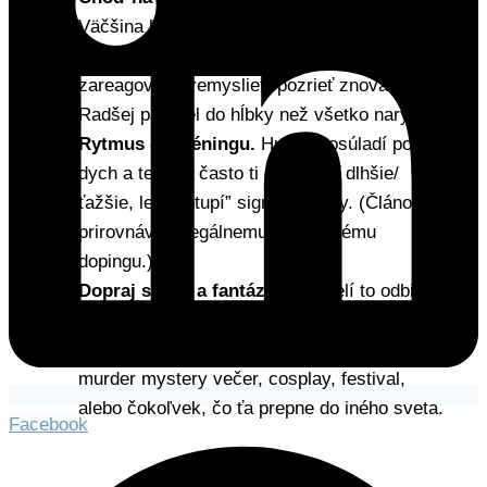
Väčšina ľudí venuje dielu len pár sekúnd.
Zmysluplný zážitok trvá minúty: pozrieť,
zareagovať, premyslieť, pozrieť znova.
Radšej pár diel do hĺbky než všetko narýchlo.
Rytmus do tréningu.
Hudba zosúladí pohyb,
dych a tep – a často ti dovolí ísť dlhšie/
ťažšie, lebo “otupí” signály únavy. (Článok to
prirovnáva k legálnemu výkonovému
dopingu.)
Dopraj si hru a fantáziu.
Dospelí to odbijú
ako detinské – chyba. Predstavy a role
budujú mentálnu flexibilitu a odolnosť. Skús
murder mystery večer, cosplay, festival,
alebo čokoľvek, čo ťa prepne do iného sveta.
Facebook