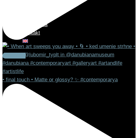
Umenie
Dizajn
Móda
Kontakt
Instagram
• final touch • Matte or glossy? ✨ #contemporarya