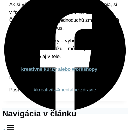
Ak si včera nedal ani minútu aktívneho umenia, si
v “norme” – väčšina ľudí to má rovnako.
Článok však odporúča jednoduchú zmenu: prestaň
brať tvorivosť ako bonus.
Malé, pravidelné dávky – vybrané podľa miery
radosti, nie podľa imidžu – môžu spraviť citeľný
rozdiel v hlave aj v tele.
Moje
kreatívne kurzy alebo workshopy
s tým
môžu pomôcť.
Post Tags:
#
kreativita
#
mentalne zdravie
Navigácia v článku