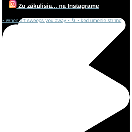
Zo zákulisia... na Instagrame
• When art sweeps you away • 🌀 • ked umenie strhne