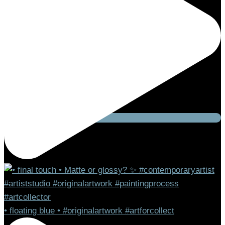
Linkedin
• floating blue • #originalartwork #artforcollect