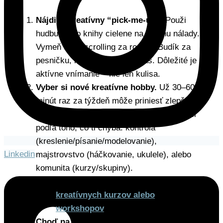
Nájdi si kreatívny “pick-me-up”.
Použi
hudbu alebo knihy cielene na zmenu nálady.
Vymeň doomscrolling za román. Budík za
pesničku, ktorú reálne počúvaš. Dôležité je
aktívne vnímanie – nie len kulisa.
Vyber si nové kreatívne hobby.
Už 30–60
minút raz za týždeň môže priniesť zlepšenie
pohody približne do šiestich týždňov. Vyber
podľa toho, čo ti chýba: kontrola
(kreslenie/písanie/modelovanie),
Linkedin
majstrovstvo (háčkovanie, ukulele), alebo
komunita (kurzy/skupiny).
Čo tak vyskúšať jeden z mojich
kreatívnych kurzov alebo
workshopov
?
Choď na výstavu – a fakt sa pozeraj.