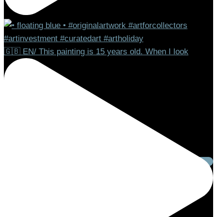
🇬🇧 EN/ This painting is 15 years old. When I look