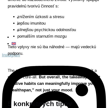
tvorba
pravidelnú tvorivú činnosť s:
znížením úzkosti a stresu
Umenie
lepšou imunitou
Móda
silnejšou psychickou odolnosťou
Dizajn
pomalším starnutím mozgu
Kontakt
Tieto vplyvy nie sú iba náhodné — majú vedeckú
podporu.
Instagram
The author is also careful to say: the arts aren’t a
magical cure-all.
But overall, the takeaway is that
creative habits can meaningfully improve your
“healthspan,” not just your mood.
5 konkrétnych tipov