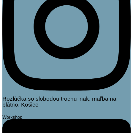
Rozlúčka so slobodou trochu inak: maľba na
plátno, Košice
Linkedin
Workshop
45€