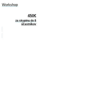
Workshop
450€
za skupinu do 8
účastníkov