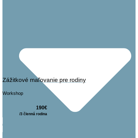
Zážitkové maľovanie pre rodiny
Workshop
190€
/3 členná rodina