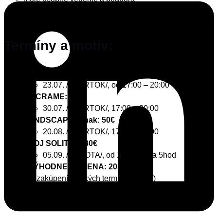
Termíny a motív:
HAPPY COW:
45€
23.07. /ŠTVRTOK/, od 17:00 – 20:00
MACRAME:
50€
30.07. /ŠTVRTOK/, 17:00 – 20:00
LANDSCAPE – inak:
50
€
20.08. /ŠTVRTOK/, 17:00 – 20:00
TVOJ SOLITÉR:
80
€
05.09. /SOBOTA/, od 10:00 – cca 5hod
ZVÝHODNENÁ CENA: 205€
(pri zakúpení všetkých termínov naraz)