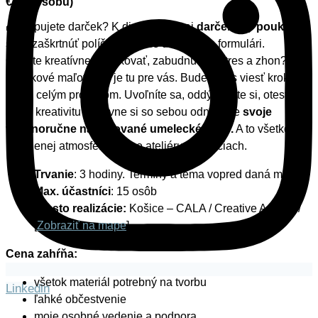
€ (na osobu)
🎁 Kupujete darček? K dispozícii je aj
darčekový poukaz
–
stačí zaškrtnúť políčko v nižšie uvedenom formulári.
Chcete kreatívne zrelaxovať, zabudnúť na stres a zhon?
Zážitkové maľovanie je tu pre vás. Budem vás viesť krok po
kroku celým procesom. Uvoľníte sa, oddýchnete si, otestujete
svoju kreativitu a hlavne si so sebou odnesiete
svoje
vlastnoručne namaľované umelecké dielo.
A to všetko v
uvoľnenej atmosfére môjho ateliéru v Košiciach.
Trvanie
: 3 hodiny. Termíny a téma vopred daná mnou
Max. účastníci
: 15 osôb
Miesto realizácie:
Košice – CALA / Creative Art Lab /
[
Zobraziť na mape
]
Cena zahŕňa:
všetok materiál potrebný na tvorbu
Linkedin
ľahké občestvenie
moje osobné vedenie a podpora